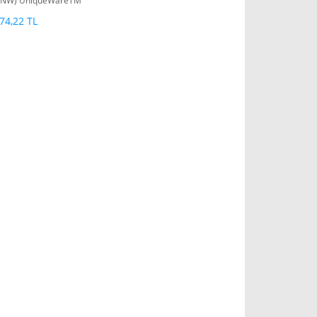
NW) UniqueWareTM
dd-Only Memory
74,22 TL