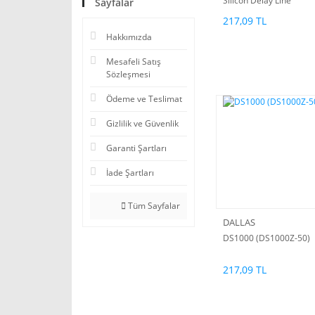
Silicon Delay Line
Sayfalar
217,09 TL
Hakkımızda
Mesafeli Satış
Sözleşmesi
Ödeme ve Teslimat
Gizlilik ve Güvenlik
Garanti Şartları
İade Şartları
Tüm Sayfalar
DALLAS
DS1000 (DS1000Z-50)
217,09 TL