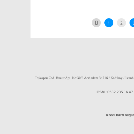
1
2
Taşköprü Cad. Huzur Apt. No:30/2 Acıbadem 34716 / Kadıköy / Istan
GSM
: 0532 235 16 
Kredi kartı bilgi