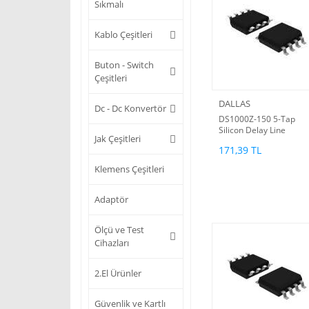
Sıkmalı
Kablo Çeşitleri
Buton - Switch
Çeşitleri
DALLAS
Dc - Dc Konvertör
DS1000Z-150 5-Tap
Silicon Delay Line
Jak Çeşitleri
171,39 TL
Klemens Çeşitleri
Adaptör
Ölçü ve Test
Cihazları
2.El Ürünler
Güvenlik ve Kartlı