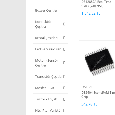
DS12887A Real Time
Clock (ORJİNAL)
Buzzer Çeşitleri
1.542,52 TL
Konnektör
Çeşitleri
Kristal Çeşitleri
Led ve Sürücüler
Motor - Sensör
Çeşitleri
Transistör Çeşitleri
DALLAS
Mosfet - IGBT
DS2404 EconoRAM Ti
Chip
Tristör - Triyak
342,78 TL
Ntc- Ptc - Varistör