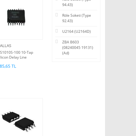
94.43)
Röle Soketi (Type
92.43)
U2164 (U2164D)
ZBA B603
ALLAS
(08240045 19131)
S1010S-100 10-Tap
(Ad)
ilicon Delay Line
85,65 TL