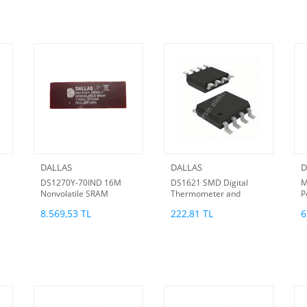
DALLAS
DALLAS
D
DS1270Y-70IND 16M
DS1621 SMD Digital
M
Nonvolatile SRAM
Thermometer and
P
(ORJİNAL)
Thermostat
D
8.569,53 TL
222,81 TL
6
)