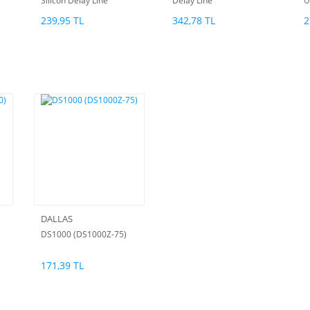
Silicon Delay Line
Delay Line
U
A
239,95 TL
342,78 TL
2
DALLAS
DS1000 (DS1000Z-75)
171,39 TL