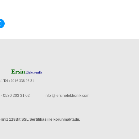
Ersin
Elektronik
bul
Tel :
0216 338 96 31
47 - 0530 203 31 02 info @ ersinelektronik.com
leriniz 128Bit SSL Sertifikası ile korunmaktadır
.