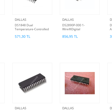
DALLAS
DALLAS
D
DS1848 Dual
DS2890P-000 1-
D
Temperature-Controlled
Wire®Digital
A
NV Variable Resistor &
Potentiometer (TSOC)
1
571,30 TL
856,95 TL
3
Memory
DALLAS
DALLAS
D