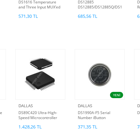
DS1616 Temperature
DS12885
D
and Three Input MUX’ed
DS12885/DS12885Q/DS12885T
R
8-bit Data Recorder (Z6)
Real-Time Clock
571,30 TL
685,56 TL
6
YENİ
DALLAS
DALLAS
D
me
DS89C420 Ultra-High-
DS1990A-F5 Serial
D
Speed Microcontroller
Number iButton
1.428,26 TL
371,35 TL
7