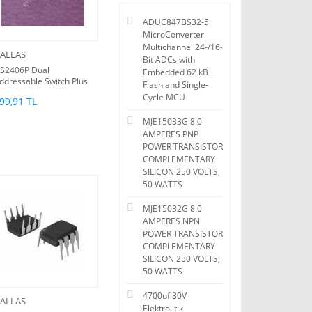
ADUC847BS32-5
MicroConverter
Multichannel 24-/16-
ALLAS
Bit ADCs with
S2406P Dual
Embedded 62 kB
ddressable Switch Plus
Flash and Single-
K-Bit Memory
Cycle MCU
99,91 TL
MJE15033G 8.0
AMPERES PNP
POWER TRANSISTOR
COMPLEMENTARY
SILICON 250 VOLTS,
50 WATTS
MJE15032G 8.0
AMPERES NPN
POWER TRANSISTOR
COMPLEMENTARY
SILICON 250 VOLTS,
50 WATTS
4700uf 80V
ALLAS
Elektrolitik