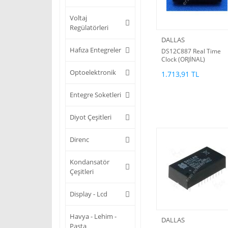
Voltaj
Regülatörleri
DALLAS
Hafıza Entegreler
DS12C887 Real Time
Clock (ORJİNAL)
Optoelektronik
1.713,91 TL
Entegre Soketleri
Diyot Çeşitleri
Direnc
Kondansatör
Çeşitleri
Display - Lcd
Havya - Lehim -
DALLAS
Pasta