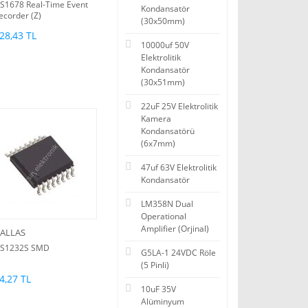
S1678 Real-Time Event
Kondansatör
ecorder (Z)
(30x50mm)
28,43 TL
10000uf 50V
Elektrolitik
Kondansatör
(30x51mm)
22uF 25V Elektrolitik
Kamera
Kondansatörü
(6x7mm)
47uf 63V Elektrolitik
Kondansatör
LM358N Dual
Operational
Amplifier (Orjinal)
ALLAS
S1232S SMD
G5LA-1 24VDC Röle
(5 Pinli)
4,27 TL
10uF 35V
Alüminyum