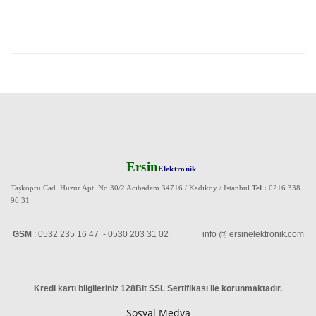
Ersin
Elektronik
Taşköprü Cad. Huzur Apt. No:30/2 Acıbadem 34716 / Kadıköy / Istanbul
Tel :
0216 338
96 31
GSM
: 0532 235 16 47 - 0530 203 31 02 info @ ersinelektronik.com
Kredi kartı bilgileriniz 128Bit SSL Sertifikası ile korunmaktadır
.
Sosyal Medya