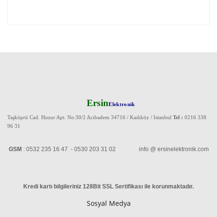
Ersin
Elektronik
Taşköprü Cad. Huzur Apt. No:30/2 Acıbadem 34716 / Kadıköy / Istanbul
Tel :
0216 338
96 31
GSM
: 0532 235 16 47 - 0530 203 31 02 info @ ersinelektronik.com
Kredi kartı bilgileriniz 128Bit SSL Sertifikası ile korunmaktadır
.
Sosyal Medya