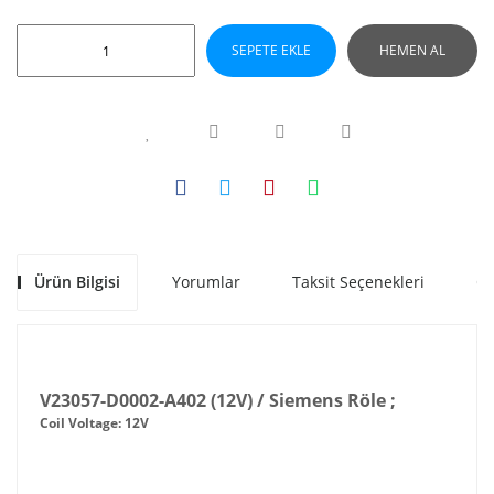
SEPETE EKLE
HEMEN AL
Ürün Bilgisi
Yorumlar
Taksit Seçenekleri
Ön
V23057-D0002-A402 (12V) / Siemens Röle ;
Coil Voltage: 12V