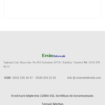
Ersin
Elektronik
Taşköprü Cad. Huzur Apt. No:30/2 Acıbadem 34716 / Kadıköy / Istanbul
Tel :
0216 338
96 31
GSM
: 0532 235 16 47 - 0530 203 31 02 info @ ersinelektronik.com
Kredi kartı bilgileriniz 128Bit SSL Sertifikası ile korunmaktadır
.
Sosyal Medya