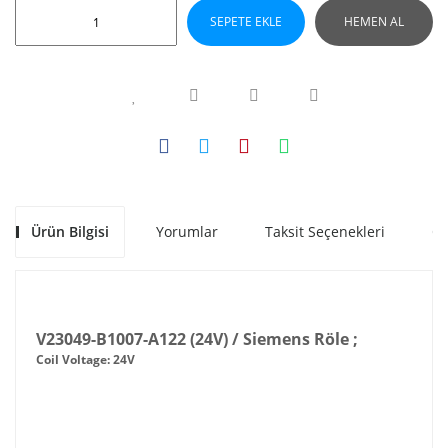
SEPETE EKLE
HEMEN AL
Ürün Bilgisi
Yorumlar
Taksit Seçenekleri
Ön
V23049-B1007-A122 (24V) / Siemens Röle ;
Coil Voltage: 24V