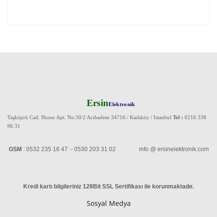
Ersin
Elektronik
Taşköprü Cad. Huzur Apt. No:30/2 Acıbadem 34716 / Kadıköy / Istanbul
Tel :
0216 338
96 31
GSM
: 0532 235 16 47 - 0530 203 31 02 info @ ersinelektronik.com
Kredi kartı bilgileriniz 128Bit SSL Sertifikası ile korunmaktadır
.
Sosyal Medya