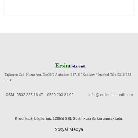
Ersin
Elektronik
Taşköprü Cad. Huzur Apt. No:30/2 Acıbadem 34716 / Kadıköy / Istanbul
Tel :
0216 338
96 31
GSM
: 0532 235 16 47 - 0530 203 31 02 info @ ersinelektronik.com
Kredi kartı bilgileriniz 128Bit SSL Sertifikası ile korunmaktadır
.
Sosyal Medya