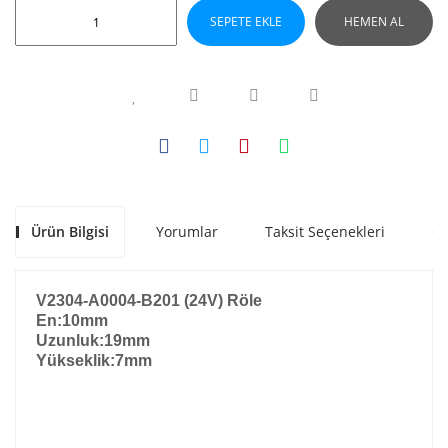
SEPETE EKLE
HEMEN AL
Ürün Bilgisi
Yorumlar
Taksit Seçenekleri
Ön
V2304-A0004-B201 (24V) Röle
En:10mm
Uzunluk:19mm
Yükseklik:7mm