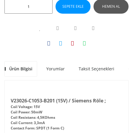
SEPETE EKLE
HEMEN AL
Ürün Bilgisi
Yorumlar
Taksit Seçenekleri
Ön
V23026-C1053-B201 (15V) / Siemens Röle ;
Coil Voltage: 15V
Coil Power: 50mW
Coil Resistans: 4,5KOhms
Coil Current: 3,3mA
Contact Form: SPDT (1 Form C)