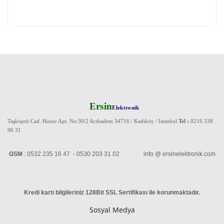
Ersin
Elektronik
Taşköprü Cad. Huzur Apt. No:30/2 Acıbadem 34716 / Kadıköy / Istanbul
Tel :
0216 338
96 31
GSM
: 0532 235 16 47 - 0530 203 31 02 info @ ersinelektronik.com
Kredi kartı bilgileriniz 128Bit SSL Sertifikası ile korunmaktadır
.
Sosyal Medya