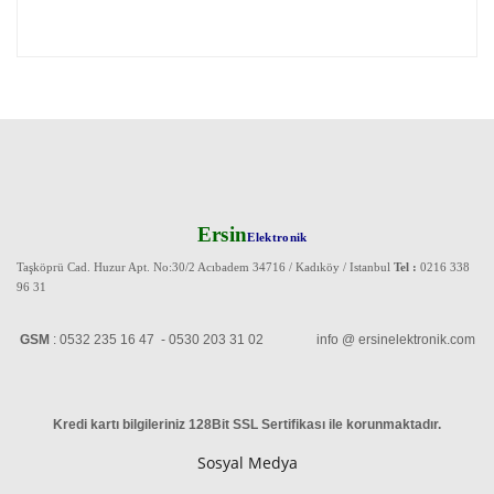
Ersin
Elektronik
Taşköprü Cad. Huzur Apt. No:30/2 Acıbadem 34716 / Kadıköy / Istanbul
Tel :
0216 338
96 31
GSM
: 0532 235 16 47 - 0530 203 31 02 info @ ersinelektronik.com
Kredi kartı bilgileriniz 128Bit SSL Sertifikası ile korunmaktadır
.
Sosyal Medya