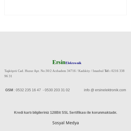
Ersin
Elektronik
Taşköprü Cad. Huzur Apt. No:30/2 Acıbadem 34716 / Kadıköy / Istanbul
Tel :
0216 338
96 31
GSM
: 0532 235 16 47 - 0530 203 31 02 info @ ersinelektronik.com
Kredi kartı bilgileriniz 128Bit SSL Sertifikası ile korunmaktadır
.
Sosyal Medya