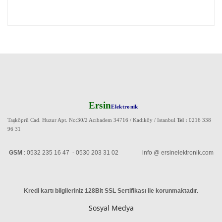
Ersin
Elektronik
Taşköprü Cad. Huzur Apt. No:30/2 Acıbadem 34716 / Kadıköy / Istanbul
Tel :
0216 338
96 31
GSM
: 0532 235 16 47 - 0530 203 31 02 info @ ersinelektronik.com
Kredi kartı bilgileriniz 128Bit SSL Sertifikası ile korunmaktadır
.
Sosyal Medya