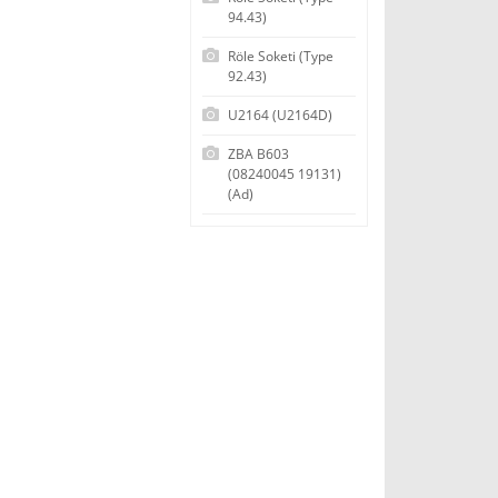
94.43)
Röle Soketi (Type
92.43)
U2164 (U2164D)
ZBA B603
(08240045 19131)
(Ad)