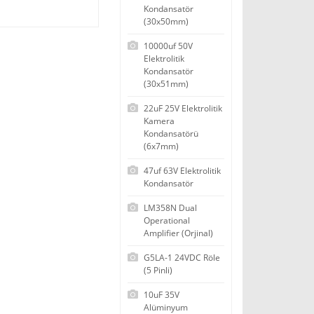
Kondansatör
(30x50mm)
10000uf 50V
Elektrolitik
Kondansatör
(30x51mm)
22uF 25V Elektrolitik
Kamera
Kondansatörü
(6x7mm)
47uf 63V Elektrolitik
Kondansatör
LM358N Dual
Operational
Amplifier (Orjinal)
G5LA-1 24VDC Röle
(5 Pinli)
10uF 35V
Alüminyum