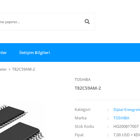
nler
İletişim Bilgileri
reler
T82C59AM-2
TOSHIBA
T82C59AM-2
Kategori
Dijital Entegrel
Marka
TOSHIBA
Stok Kodu
HO200817007
Fiyat
7,00 USD + KD