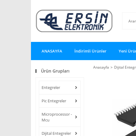
ANASAYFA
İndirimli Ürünler
Yeni Ürü
Anasayfa
Dijital Enteg
Ürün Grupları
Entegreler
Pic Entegreler
Microprocessor -
Mcu
Dijital Entegreler