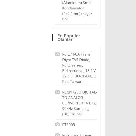
(Aluminum) Smd
Kondansatör
(4x5.4mm) (küçük
tip)
En Populer
Olanlar
P6KE16CA Transil
Diyot TVS Diode,
P6KE series,
Bidirectional, 13.6 V,
22.5 V, DO-204AC, 2
Pins Taiwan
PCM1725U DIGITAL-
TO-ANALOG
CONVERTER 16 Bits,
96kHz Sampling
(BB) Orjinal
PT6005
Röle Soketi (Type