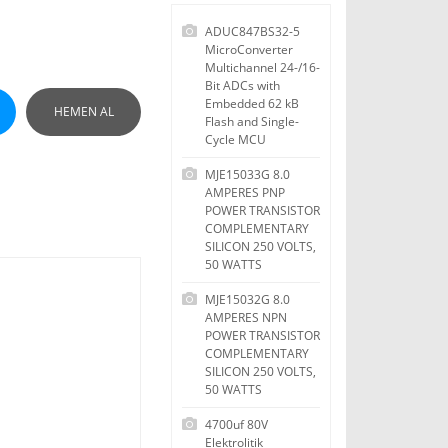
ADUC847BS32-5
MicroConverter
Multichannel 24-/16-
Bit ADCs with
Embedded 62 kB
HEMEN AL
Flash and Single-
Cycle MCU
MJE15033G 8.0
AMPERES PNP
POWER TRANSISTOR
COMPLEMENTARY
SILICON 250 VOLTS,
50 WATTS
MJE15032G 8.0
AMPERES NPN
POWER TRANSISTOR
COMPLEMENTARY
SILICON 250 VOLTS,
50 WATTS
4700uf 80V
Elektrolitik