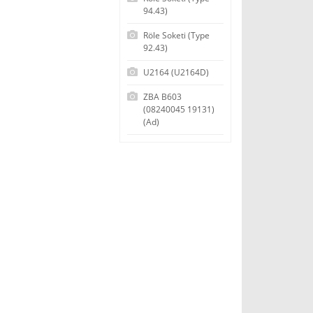
94.43)
Röle Soketi (Type
92.43)
U2164 (U2164D)
ZBA B603
(08240045 19131)
(Ad)