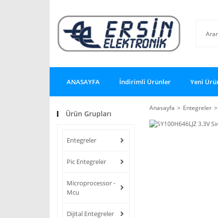
ANASAYFA
İndirimli Ürünler
Yeni Ürü
Anasayfa
Entegreler
Ürün Grupları
Entegreler
Pic Entegreler
Microprocessor -
Mcu
Dijital Entegreler