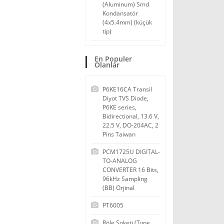
(Aluminum) Smd
Kondansatör
(4x5.4mm) (küçük
tip)
En Populer
Olanlar
P6KE16CA Transil
Diyot TVS Diode,
P6KE series,
Bidirectional, 13.6 V,
22.5 V, DO-204AC, 2
Pins Taiwan
PCM1725U DIGITAL-
TO-ANALOG
CONVERTER 16 Bits,
96kHz Sampling
(BB) Orjinal
PT6005
Röle Soketi (Type