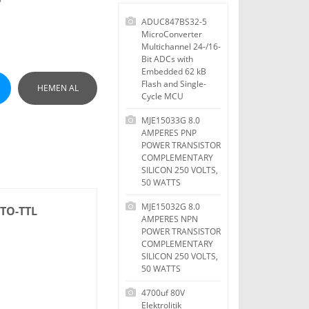
ADUC847BS32-5
MicroConverter
Multichannel 24-/16-
Bit ADCs with
Embedded 62 kB
Flash and Single-
HEMEN AL
Cycle MCU
MJE15033G 8.0
AMPERES PNP
POWER TRANSISTOR
COMPLEMENTARY
SILICON 250 VOLTS,
50 WATTS
MJE15032G 8.0
-TO-TTL
AMPERES NPN
POWER TRANSISTOR
COMPLEMENTARY
SILICON 250 VOLTS,
50 WATTS
4700uf 80V
Elektrolitik