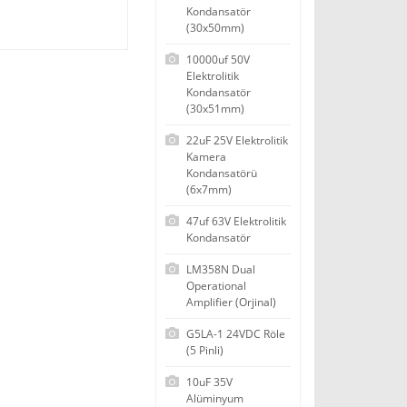
Kondansatör
(30x50mm)
10000uf 50V
Elektrolitik
Kondansatör
(30x51mm)
22uF 25V Elektrolitik
Kamera
Kondansatörü
(6x7mm)
47uf 63V Elektrolitik
Kondansatör
LM358N Dual
Operational
Amplifier (Orjinal)
G5LA-1 24VDC Röle
(5 Pinli)
10uF 35V
Alüminyum