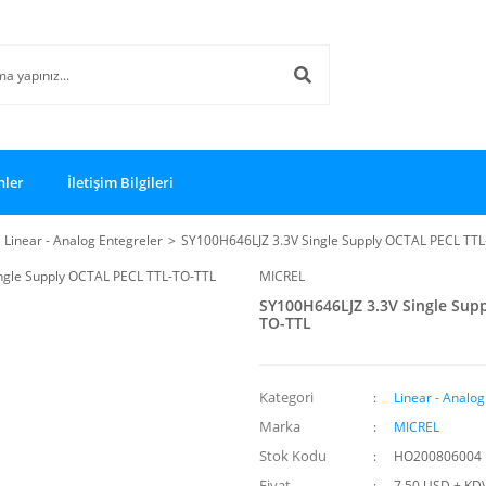
nler
İletişim Bilgileri
Linear - Analog Entegreler
SY100H646LJZ 3.3V Single Supply OCTAL PECL TT
MICREL
SY100H646LJZ 3.3V Single Sup
TO-TTL
Kategori
Linear - Analog
Marka
MICREL
Stok Kodu
HO200806004
Fiyat
7,50 USD + KD