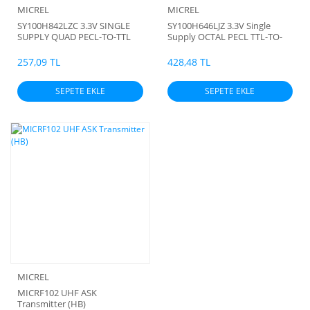
MICREL
MICREL
SY100H842LZC 3.3V SINGLE
SY100H646LJZ 3.3V Single
SUPPLY QUAD PECL-TO-TTL
Supply OCTAL PECL TTL-TO-
OUTPUT ENABLE
TTL
257,09 TL
428,48 TL
SEPETE EKLE
SEPETE EKLE
MICREL
MICRF102 UHF ASK
Transmitter (HB)