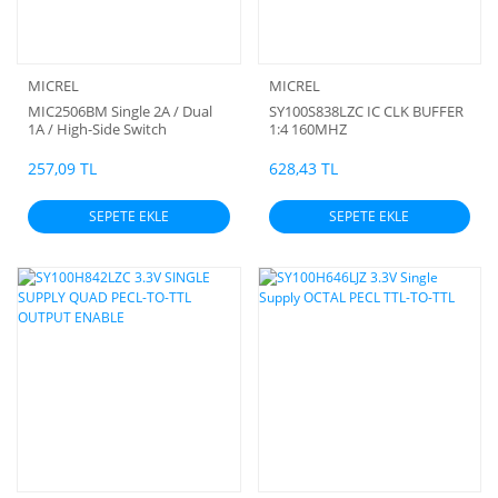
MICREL
MICREL
MIC2506BM Single 2A / Dual
SY100S838LZC IC CLK BUFFER
1A / High-Side Switch
1:4 160MHZ
257,09 TL
628,43 TL
SEPETE EKLE
SEPETE EKLE