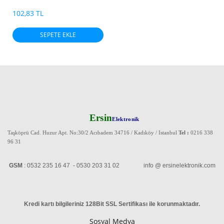
102,83 TL
SEPETE EKLE
Ersin
Elektronik
Taşköprü Cad. Huzur Apt. No:30/2 Acıbadem 34716 / Kadıköy / Istanbul
Tel :
0216 338
96 31
GSM
: 0532 235 16 47 - 0530 203 31 02 info @ ersinelektronik.com
Kredi kartı bilgileriniz 128Bit SSL Sertifikası ile korunmaktadır
.
Sosyal Medya