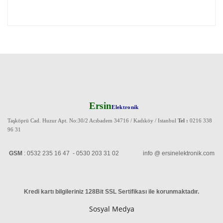
Ersin
Elektronik
Taşköprü Cad. Huzur Apt. No:30/2 Acıbadem 34716 / Kadıköy / Istanbul
Tel :
0216 338
96 31
GSM
: 0532 235 16 47 - 0530 203 31 02 info @ ersinelektronik.com
Kredi kartı bilgileriniz 128Bit SSL Sertifikası ile korunmaktadır
.
Sosyal Medya