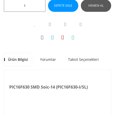
SEPETE EKLE
HEMEN AL
Ürün Bilgisi
Yorumlar
Taksit Seçenekleri
Ön
PIC16F630 SMD Soic-14 (PIC16F630-I/SL)