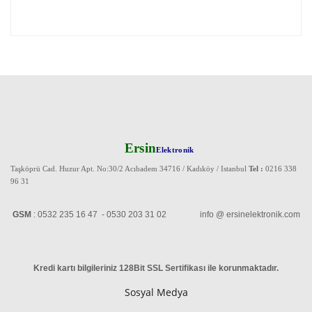
Ersin
Elektronik
Taşköprü Cad. Huzur Apt. No:30/2 Acıbadem 34716 / Kadıköy / Istanbul
Tel :
0216 338
96 31
GSM
: 0532 235 16 47 - 0530 203 31 02 info @ ersinelektronik.com
Kredi kartı bilgileriniz 128Bit SSL Sertifikası ile korunmaktadır
.
Sosyal Medya