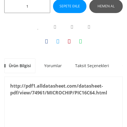
SEPETE EKLE
HEMEN AL
Ürün Bilgisi
Yorumlar
Taksit Seçenekleri
Ön
http://pdf1.alldatasheet.com/datasheet-
pdf/view/74961/MICROCHIP/PIC16C64.html