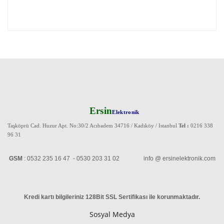
Ersin
Elektronik
Taşköprü Cad. Huzur Apt. No:30/2 Acıbadem 34716 / Kadıköy / Istanbul
Tel :
0216 338
96 31
GSM
: 0532 235 16 47 - 0530 203 31 02 info @ ersinelektronik.com
Kredi kartı bilgileriniz 128Bit SSL Sertifikası ile korunmaktadır
.
Sosyal Medya