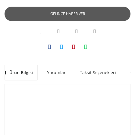
GELİNCE HABER VER
Ürün Bilgisi
Yorumlar
Taksit Seçenekleri
Ön