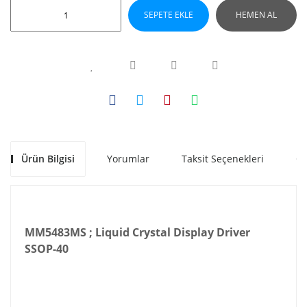
SEPETE EKLE
HEMEN AL
Ürün Bilgisi
Yorumlar
Taksit Seçenekleri
Ön
MM5483MS ; Liquid Crystal Display Driver
SSOP-40