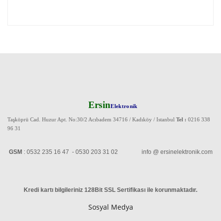
Ersin
Elektronik
Taşköprü Cad. Huzur Apt. No:30/2 Acıbadem 34716 / Kadıköy / Istanbul
Tel :
0216 338
96 31
GSM
: 0532 235 16 47 - 0530 203 31 02 info @ ersinelektronik.com
Kredi kartı bilgileriniz 128Bit SSL Sertifikası ile korunmaktadır
.
Sosyal Medya