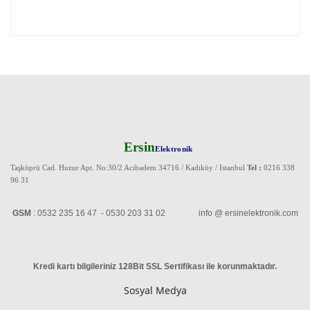
Ersin
Elektronik
Taşköprü Cad. Huzur Apt. No:30/2 Acıbadem 34716 / Kadıköy / Istanbul
Tel :
0216 338
96 31
GSM
: 0532 235 16 47 - 0530 203 31 02 info @ ersinelektronik.com
Kredi kartı bilgileriniz 128Bit SSL Sertifikası ile korunmaktadır
.
Sosyal Medya