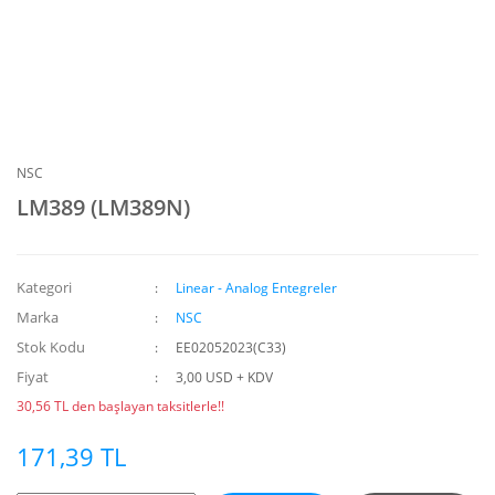
NSC
LM389 (LM389N)
Kategori
Linear - Analog Entegreler
Marka
NSC
Stok Kodu
EE02052023(C33)
Fiyat
3,00 USD + KDV
30,56 TL den başlayan taksitlerle!!
171,39 TL