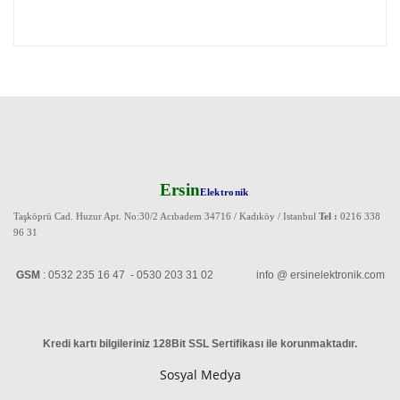
Ersin
Elektronik
Taşköprü Cad. Huzur Apt. No:30/2 Acıbadem 34716 / Kadıköy / Istanbul
Tel :
0216 338
96 31
GSM
: 0532 235 16 47 - 0530 203 31 02 info @ ersinelektronik.com
Kredi kartı bilgileriniz 128Bit SSL Sertifikası ile korunmaktadır
.
Sosyal Medya