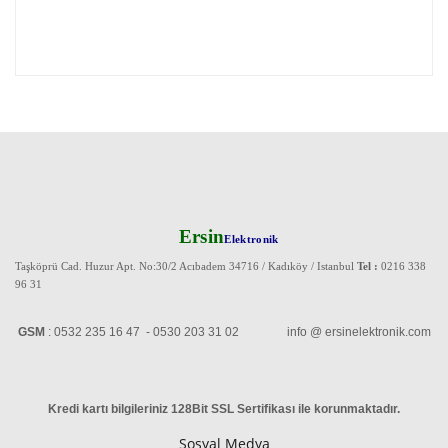
Ersin
Elektronik
Taşköprü Cad. Huzur Apt. No:30/2 Acıbadem 34716 / Kadıköy / Istanbul
Tel :
0216 338
96 31
GSM
: 0532 235 16 47 - 0530 203 31 02 info @ ersinelektronik.com
Kredi kartı bilgileriniz 128Bit SSL Sertifikası ile korunmaktadır
.
Sosyal Medya