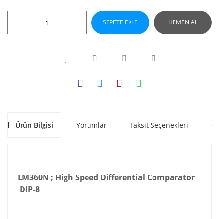
SEPETE EKLE
HEMEN AL
Ürün Bilgisi
Yorumlar
Taksit Seçenekleri
Ön
LM360N ; High Speed Differential Comparator
DIP-8