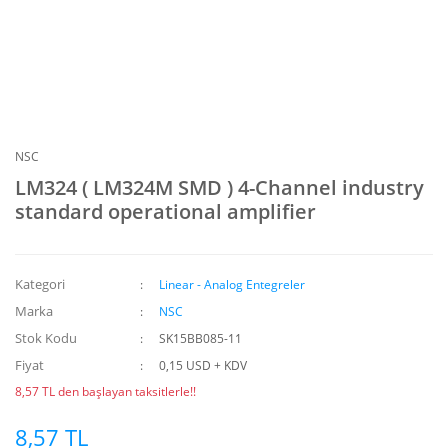
NSC
LM324 ( LM324M SMD ) 4-Channel industry
standard operational amplifier
Kategori
Linear - Analog Entegreler
Marka
NSC
Stok Kodu
SK15BB085-11
Fiyat
0,15 USD + KDV
8,57 TL den başlayan taksitlerle!!
8,57 TL