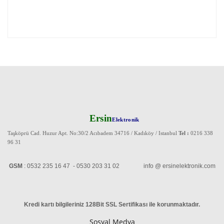
Ersin
Elektronik
Taşköprü Cad. Huzur Apt. No:30/2 Acıbadem 34716 / Kadıköy / Istanbul
Tel :
0216 338
96 31
GSM
: 0532 235 16 47 - 0530 203 31 02 info @ ersinelektronik.com
Kredi kartı bilgileriniz 128Bit SSL Sertifikası ile korunmaktadır
.
Sosyal Medya