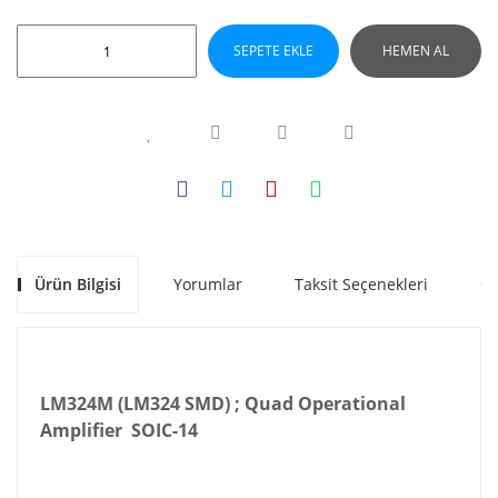
SEPETE EKLE
HEMEN AL
Ürün Bilgisi
Yorumlar
Taksit Seçenekleri
Ön
LM324M (LM324 SMD) ; Quad Operational
Amplifier SOIC-14