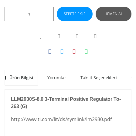
SEPETE EKLE
HEMEN AL
Ürün Bilgisi
Yorumlar
Taksit Seçenekleri
Ön
L
LM2930S-8.0 3-Terminal Positive Regulator To-
263 (G)
http://www.ti.com/lit/ds/symlink/lm2930.pdf