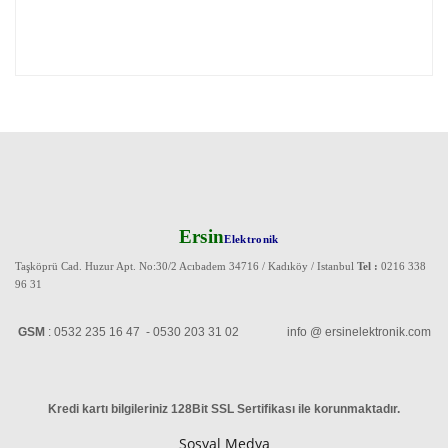
Ersin
Elektronik
Taşköprü Cad. Huzur Apt. No:30/2 Acıbadem 34716 / Kadıköy / Istanbul
Tel :
0216 338
96 31
GSM
: 0532 235 16 47 - 0530 203 31 02 info @ ersinelektronik.com
Kredi kartı bilgileriniz 128Bit SSL Sertifikası ile korunmaktadır
.
Sosyal Medya