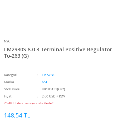
NSC
LM2930S-8.0 3-Terminal Positive Regulator
To-263 (G)
Kategori
LM Serisi
Marka
NSC
Stok Kodu
UK180131(C82)
Fiyat
2,60 USD + KDV
26,48 TL den başlayan taksitlerle!!
148,54 TL