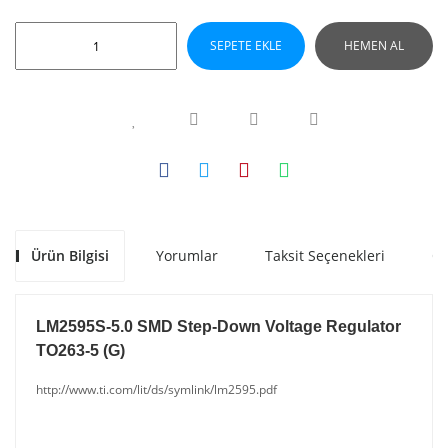
SEPETE EKLE
HEMEN AL
Ürün Bilgisi
Yorumlar
Taksit Seçenekleri
Ön
LM2595S-5.0 SMD Step-Down Voltage Regulator
TO263-5 (G)
http://www.ti.com/lit/ds/symlink/lm2595.pdf