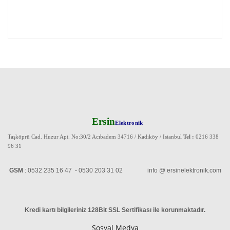
Ersin
Elektronik
Taşköprü Cad. Huzur Apt. No:30/2 Acıbadem 34716 / Kadıköy / Istanbul
Tel :
0216 338
96 31
GSM
: 0532 235 16 47 - 0530 203 31 02 info @ ersinelektronik.com
Kredi kartı bilgileriniz 128Bit SSL Sertifikası ile korunmaktadır
.
Sosyal Medya