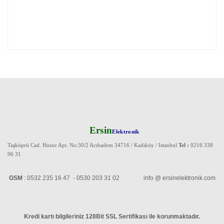
Ersin
Elektronik
Taşköprü Cad. Huzur Apt. No:30/2 Acıbadem 34716 / Kadıköy / Istanbul
Tel :
0216 338
96 31
GSM
: 0532 235 16 47 - 0530 203 31 02 info @ ersinelektronik.com
Kredi kartı bilgileriniz 128Bit SSL Sertifikası ile korunmaktadır
.