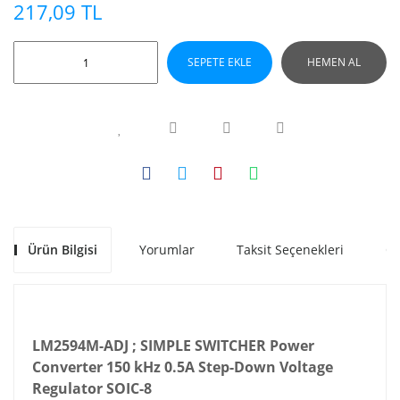
217,09 TL
SEPETE EKLE
HEMEN AL
Ürün Bilgisi
Yorumlar
Taksit Seçenekleri
Ön
LM2594M-ADJ ; SIMPLE SWITCHER Power
Converter 150 kHz 0.5A Step-Down Voltage
Regulator SOIC-8