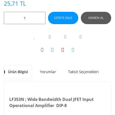
25,71 TL
SEPETE EKLE
HEMEN AL
Ürün Bilgisi
Yorumlar
Taksit Seçenekleri
Ön
LF353N ; Wide Bandwidth Dual JFET Input
Operational Amplifier DIP-8