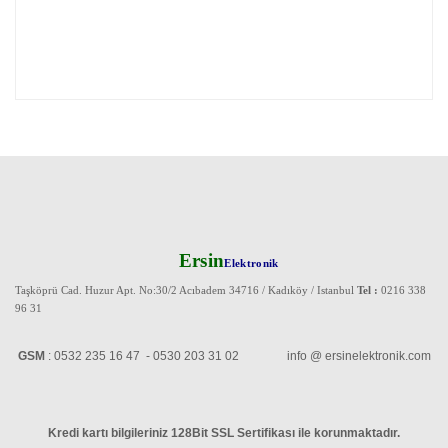
Ersin
Elektronik
Taşköprü Cad. Huzur Apt. No:30/2 Acıbadem 34716 / Kadıköy / Istanbul
Tel :
0216 338
96 31
GSM
: 0532 235 16 47 - 0530 203 31 02 info @ ersinelektronik.com
Kredi kartı bilgileriniz 128Bit SSL Sertifikası ile korunmaktadır
.