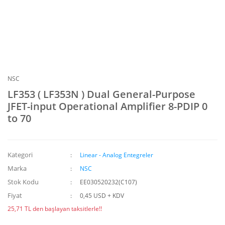
NSC
LF353 ( LF353N ) Dual General-Purpose
JFET-input Operational Amplifier 8-PDIP 0
to 70
Kategori
Linear - Analog Entegreler
Marka
NSC
Stok Kodu
EE030520232(C107)
Fiyat
0,45 USD + KDV
25,71 TL den başlayan taksitlerle!!