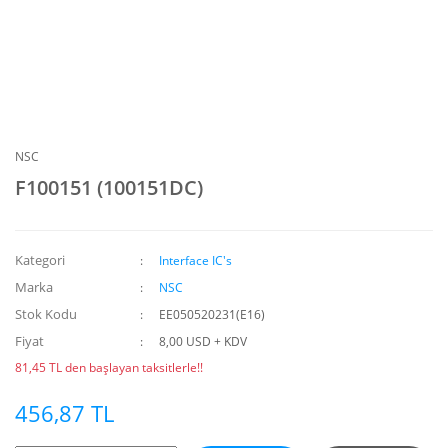
NSC
F100151 (100151DC)
Kategori
Interface IC's
Marka
NSC
Stok Kodu
EE050520231(E16)
Fiyat
8,00 USD + KDV
81,45 TL den başlayan taksitlerle!!
456,87 TL