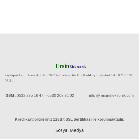
Ersin
Elektronik
Taşköprü Cad. Huzur Apt. No:30/2 Acıbadem 34716 / Kadıköy / Istanbul
Tel :
0216 338
96 31
GSM
: 0532 235 16 47 - 0530 203 31 02 info @ ersinelektronik.com
Kredi kartı bilgileriniz 128Bit SSL Sertifikası ile korunmaktadır
.
Sosyal Medya