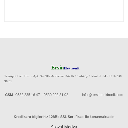
Ersin
Elektronik
Taşköprü Cad. Huzur Apt. No:30/2 Acıbadem 34716 / Kadıköy / Istanbul
Tel :
0216 338
96 31
GSM
: 0532 235 16 47 - 0530 203 31 02 info @ ersinelektronik.com
Kredi kartı bilgileriniz 128Bit SSL Sertifikası ile korunmaktadır
.
Sosyal Medya