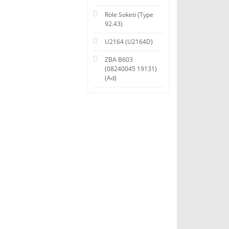
Röle Soketi (Type
92.43)
U2164 (U2164D)
ZBA B603
(08240045 19131)
(Ad)