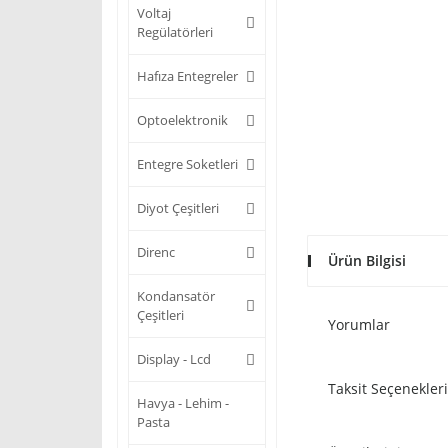
Voltaj
Regülatörleri
Hafıza Entegreler
Optoelektronik
Entegre Soketleri
Diyot Çeşitleri
Direnc
Ürün Bilgisi
Kondansatör
Çeşitleri
Yorumlar
Display - Lcd
Taksit Seçenekleri
Havya - Lehim -
Pasta