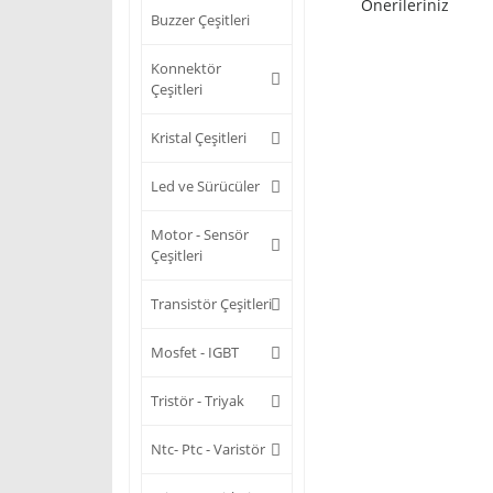
Önerileriniz
Buzzer Çeşitleri
Konnektör
Çeşitleri
Kristal Çeşitleri
Led ve Sürücüler
Motor - Sensör
Çeşitleri
Transistör Çeşitleri
Mosfet - IGBT
Tristör - Triyak
Ntc- Ptc - Varistör