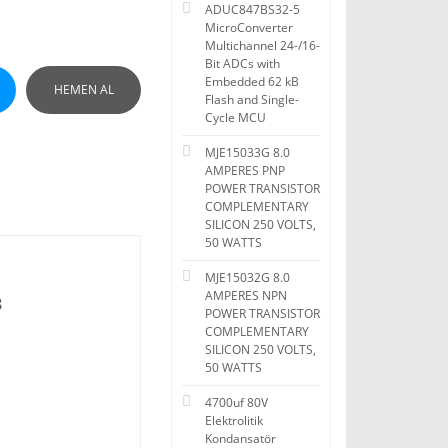
ADUC847BS32-5
MicroConverter
Multichannel 24-/16-
Bit ADCs with
Embedded 62 kB
HEMEN AL
Flash and Single-
Cycle MCU
MJE15033G 8.0
AMPERES PNP
POWER TRANSISTOR
COMPLEMENTARY
SILICON 250 VOLTS,
50 WATTS
MJE15032G 8.0
AMPERES NPN
8
POWER TRANSISTOR
COMPLEMENTARY
SILICON 250 VOLTS,
50 WATTS
4700uf 80V
Elektrolitik
Kondansatör