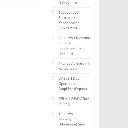
(30x50mm)
10000uf 50V
Elektrolitik
Kondansatör
(30x51mm)
22uF 25V Elektrolitik
Kamera
Kondansatörü
(6x7mm)
47uf 63V Elektrolitik
Kondansatör
LM358N Dual
Operational
Amplifier (Orjinal)
G5LA-1 24VDC Röle
(5 Pinli)
10uF 35V
Alüminyum
(Aluminum) Smd