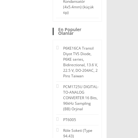
Kondansatör
(4x5.4mm) (küçük
tip)
En Populer
Olanlar
P6KE16CA Transil
Diyot TVS Diode,
P6KE series,
Bidirectional, 13.6 V,
22.5 V, DO-204AC, 2
Pins Taiwan
PCM1725U DIGITAL-
TO-ANALOG
CONVERTER 16 Bits,
96kHz Sampling
(BB) Orjinal
PT6005
Röle Soketi (Type
94.43)