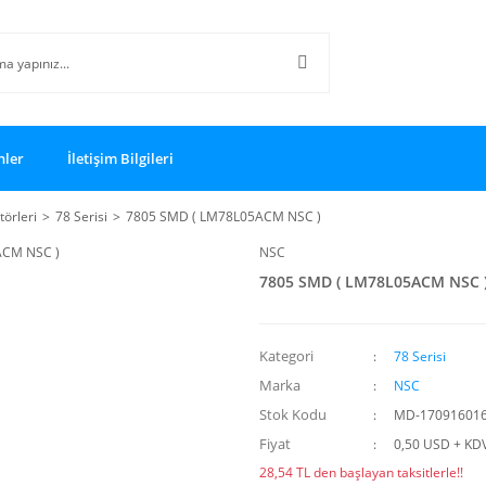
nler
İletişim Bilgileri
törleri
78 Serisi
7805 SMD ( LM78L05ACM NSC )
NSC
7805 SMD ( LM78L05ACM NSC 
Kategori
78 Serisi
Marka
NSC
Stok Kodu
MD-17091601
Fiyat
0,50 USD + KD
28,54 TL den başlayan taksitlerle!!