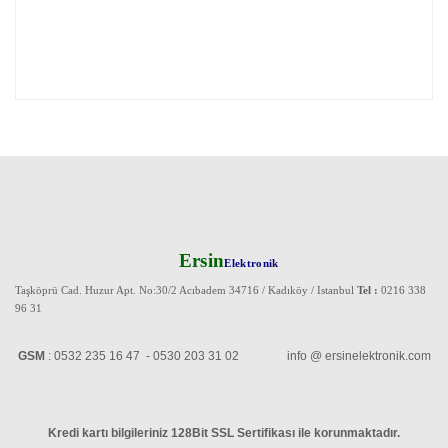
Ersin
Elektronik
Taşköprü Cad. Huzur Apt. No:30/2 Acıbadem 34716 / Kadıköy / Istanbul
Tel :
0216 338
96 31
GSM
: 0532 235 16 47 - 0530 203 31 02 info @ ersinelektronik.com
Kredi kartı bilgileriniz 128Bit SSL Sertifikası ile korunmaktadır
.