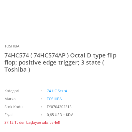
TOSHIBA
74HC574 ( 74HC574AP ) Octal D-type flip-
flop; positive edge-trigger; 3-state (
Toshiba )
Kategori
74 HC Serisi
Marka
TOSHIBA
Stok Kodu
EY0704202313
Fiyat
0,65 USD + KDV
37,12 TL den başlayan taksitlerle!!