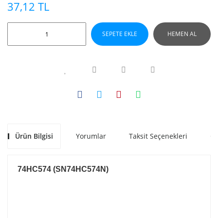
37,12 TL
SEPETE EKLE
HEMEN AL
Ürün Bilgisi
Yorumlar
Taksit Seçenekleri
Ön
74HC574 (SN74HC574N)