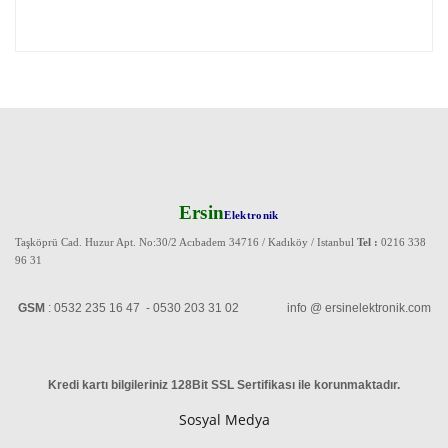
Ersin
Elektronik
Taşköprü Cad. Huzur Apt. No:30/2 Acıbadem 34716 / Kadıköy / Istanbul
Tel :
0216 338
96 31
GSM
: 0532 235 16 47 - 0530 203 31 02 info @ ersinelektronik.com
Kredi kartı bilgileriniz 128Bit SSL Sertifikası ile korunmaktadır
.
Sosyal Medya