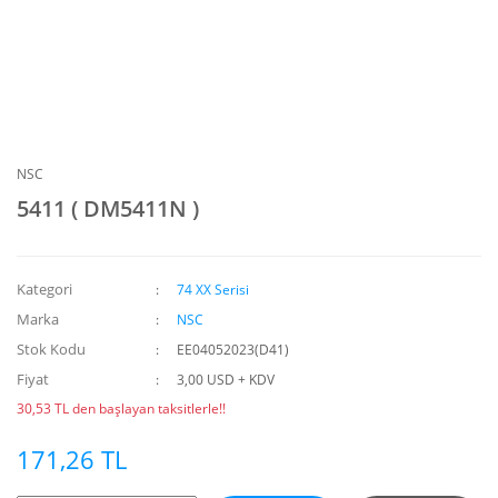
NSC
5411 ( DM5411N )
Kategori
74 XX Serisi
Marka
NSC
Stok Kodu
EE04052023(D41)
Fiyat
3,00 USD + KDV
30,53 TL den başlayan taksitlerle!!
171,26 TL