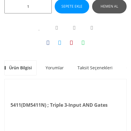
SEPETE EKLE
HEMEN AL
Ürün Bilgisi
Yorumlar
Taksit Seçenekleri
Ön
5411(DM5411N) ; Triple 3-Input AND Gates