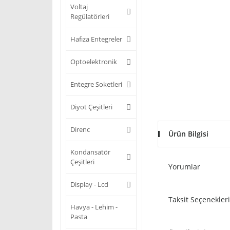
Voltaj
Regülatörleri
Hafıza Entegreler
Optoelektronik
Entegre Soketleri
Diyot Çeşitleri
Direnc
Ürün Bilgisi
Kondansatör
Çeşitleri
Yorumlar
Display - Lcd
Taksit Seçenekleri
Havya - Lehim -
Pasta