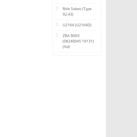
Röle Soketi (Type
92.43)
U2164 (U2164D)
ZBA B603
(08240045 19131)
(Ad)