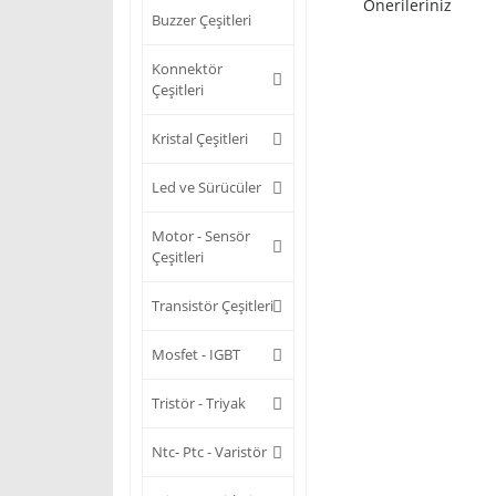
Önerileriniz
Buzzer Çeşitleri
Konnektör
Çeşitleri
Kristal Çeşitleri
Led ve Sürücüler
Motor - Sensör
Çeşitleri
Transistör Çeşitleri
Mosfet - IGBT
Tristör - Triyak
Ntc- Ptc - Varistör