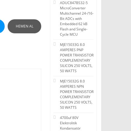
ADUC847BS32-5
MicroConverter
Multichannel 24-/16-
Bit ADCs with
Embedded 62 kB
HEMEN AL
Flash and Single-
Cycle MCU
MJE15033G 8.0
AMPERES PNP
POWER TRANSISTOR
COMPLEMENTARY
SILICON 250 VOLTS,
50 WATTS
MJE15032G 8.0
AMPERES NPN
POWER TRANSISTOR
COMPLEMENTARY
SILICON 250 VOLTS,
50 WATTS
4700uf 80V
Elektrolitik
Kondansatör