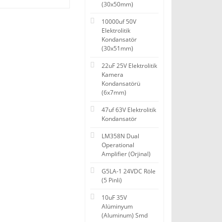
(30x50mm)
10000uf 50V
Elektrolitik
Kondansatör
(30x51mm)
22uF 25V Elektrolitik
Kamera
Kondansatörü
(6x7mm)
47uf 63V Elektrolitik
Kondansatör
LM358N Dual
Operational
Amplifier (Orjinal)
G5LA-1 24VDC Röle
(5 Pinli)
10uF 35V
Alüminyum
(Aluminum) Smd