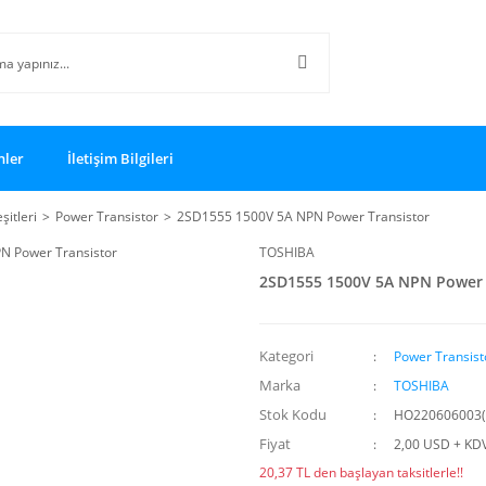
nler
İletişim Bilgileri
şitleri
Power Transistor
2SD1555 1500V 5A NPN Power Transistor
TOSHIBA
2SD1555 1500V 5A NPN Power 
Kategori
Power Transist
Marka
TOSHIBA
Stok Kodu
HO220606003(
Fiyat
2,00 USD + KD
20,37 TL den başlayan taksitlerle!!