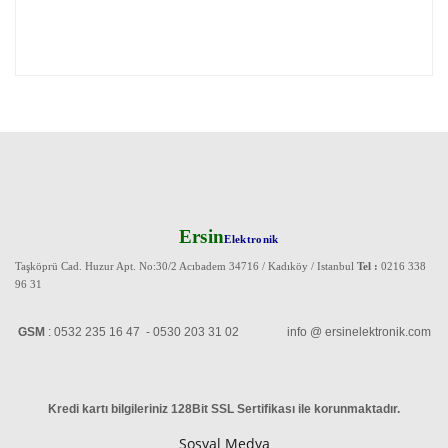
Ersin
Elektronik
Taşköprü Cad. Huzur Apt. No:30/2 Acıbadem 34716 / Kadıköy / Istanbul
Tel :
0216 338
96 31
GSM
: 0532 235 16 47 - 0530 203 31 02 info @ ersinelektronik.com
Kredi kartı bilgileriniz 128Bit SSL Sertifikası ile korunmaktadır
.
Sosyal Medya