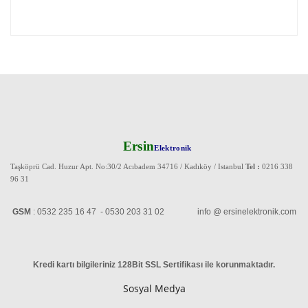
Ersin
Elektronik
Taşköprü Cad. Huzur Apt. No:30/2 Acıbadem 34716 / Kadıköy / Istanbul
Tel :
0216 338
96 31
GSM
: 0532 235 16 47 - 0530 203 31 02 info @ ersinelektronik.com
Kredi kartı bilgileriniz 128Bit SSL Sertifikası ile korunmaktadır
.
Sosyal Medya