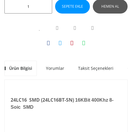
SEPETE EKLE
HEMEN AL
Ürün Bilgisi
Yorumlar
Taksit Seçenekleri
Ön
24LC16 SMD (24LC16BT-SN)
16KBit 400Khz 8-
Soic
SMD