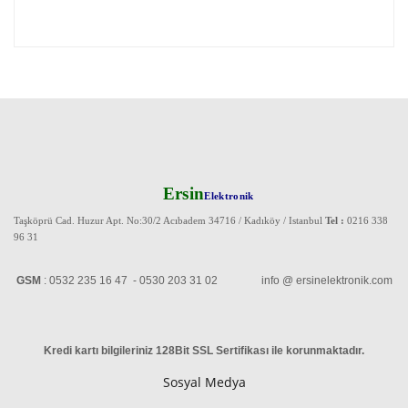
Ersin
Elektronik
Taşköprü Cad. Huzur Apt. No:30/2 Acıbadem 34716 / Kadıköy / Istanbul
Tel :
0216 338
96 31
GSM
: 0532 235 16 47 - 0530 203 31 02 info @ ersinelektronik.com
Kredi kartı bilgileriniz 128Bit SSL Sertifikası ile korunmaktadır
.
Sosyal Medya