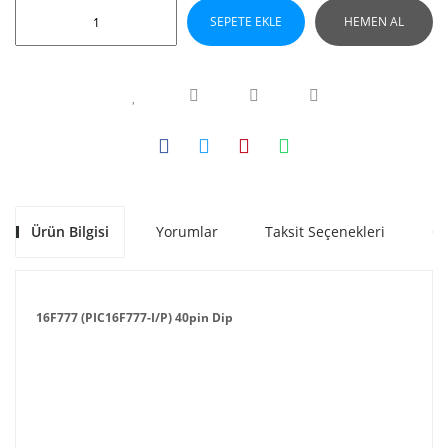
SEPETE EKLE
HEMEN AL
Ürün Bilgisi
Yorumlar
Taksit Seçenekleri
Ön
16F777 (PIC16F777-I/P) 40pin Dip