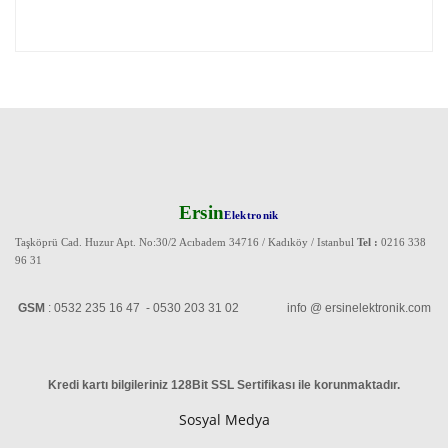
Ersin
Elektronik
Taşköprü Cad. Huzur Apt. No:30/2 Acıbadem 34716 / Kadıköy / Istanbul
Tel :
0216 338
96 31
GSM
: 0532 235 16 47 - 0530 203 31 02 info @ ersinelektronik.com
Kredi kartı bilgileriniz 128Bit SSL Sertifikası ile korunmaktadır
.
Sosyal Medya