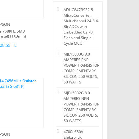
ADUC847BS32-5
MicroConverter
Multichannel 24-/16-
PSON
Bit ADCs with
2.768KHz SMD
Embedded 62 kB
ristal(11X3mm)
Flash and Single-
T3FC9R)
Cycle MCU
08,55 TL
MJE15033G 8.0
AMPERES PNP
POWER TRANSISTOR
COMPLEMENTARY
SILICON 250 VOLTS,
50 WATTS
MJE15032G 8.0
AMPERES NPN
POWER TRANSISTOR
COMPLEMENTARY
SILICON 250 VOLTS,
50 WATTS
4700uf 80V
PSON
Elektrolitik