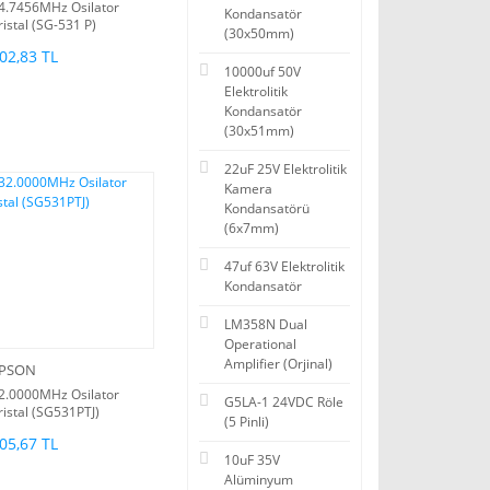
4.7456MHz Osilator
Kondansatör
ristal (SG-531 P)
(30x50mm)
02,83 TL
10000uf 50V
Elektrolitik
Kondansatör
(30x51mm)
22uF 25V Elektrolitik
Kamera
Kondansatörü
(6x7mm)
47uf 63V Elektrolitik
Kondansatör
LM358N Dual
Operational
Amplifier (Orjinal)
PSON
2.0000MHz Osilator
G5LA-1 24VDC Röle
ristal (SG531PTJ)
(5 Pinli)
05,67 TL
10uF 35V
Alüminyum