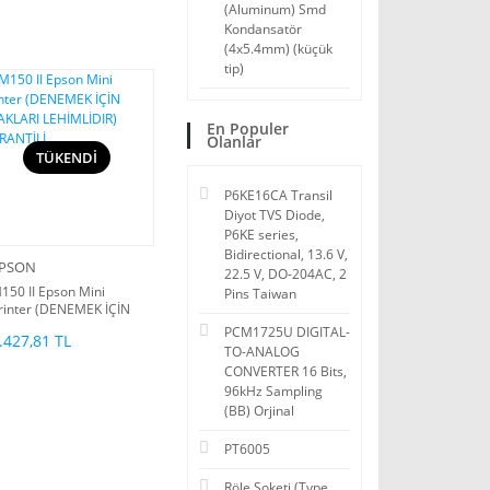
(Aluminum) Smd
Kondansatör
(4x5.4mm) (küçük
tip)
En Populer
Olanlar
TÜKENDİ
P6KE16CA Transil
Diyot TVS Diode,
P6KE series,
Bidirectional, 13.6 V,
PSON
22.5 V, DO-204AC, 2
150 II Epson Mini
Pins Taiwan
rinter (DENEMEK İÇİN
YAKLARI LEHİMLİDIR)
PCM1725U DIGITAL-
.427,81 TL
ARANTİLİ
TO-ANALOG
CONVERTER 16 Bits,
96kHz Sampling
(BB) Orjinal
PT6005
Röle Soketi (Type