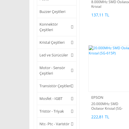
8.000MHz SMD Osilato
Kristal
Buzzer Çeşitleri
137,11 TL
Konnektör
Çeşitleri
Kristal Çeşitleri
Led ve Sürücüler
Motor - Sensör
Çeşitleri
Transistör Çeşitleri
EPSON
Mosfet - IGBT
20.000MHz SMD
Osilator Kristal (SG-
Tristör - Triyak
615P)
222,81 TL
Ntc- Ptc - Varistör