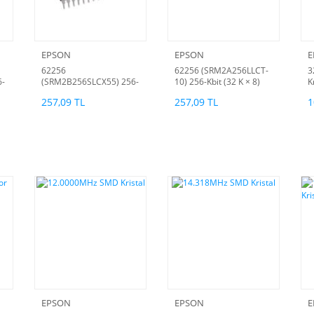
EPSON
EPSON
E
62256
62256 (SRM2A256LLCT-
3
6-
(SRM2B256SLCX55) 256-
10) 256-Kbit (32 K × 8)
K
AM
Kbit (32 K × 8) Static RAM
Static RAM (AC)
(
257,09 TL
257,09 TL
1
EPSON
EPSON
E