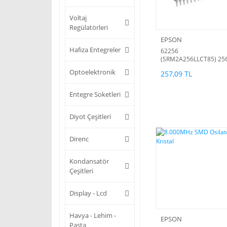
Voltaj
Regülatörleri
EPSON
Hafıza Entegreler
62256
(SRM2A256LLCT85) 25
Kbit (32 K × 8) Static R
Optoelektronik
257,09 TL
Entegre Soketleri
Diyot Çeşitleri
Direnc
Kondansatör
Çeşitleri
Display - Lcd
Havya - Lehim -
EPSON
Pasta