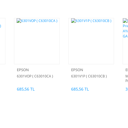
EPSON
EPSON
E
6301VOP ( C63010CA )
6301V1P ( C63010CB )
M
P
A
685,56 TL
685,56 TL
3
G