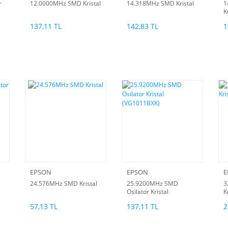
r
12.0000MHz SMD Kristal
14.318MHz SMD Kristal
1
K
137,11 TL
142,83 TL
1
EPSON
EPSON
E
24.576MHz SMD Kristal
25.9200MHz SMD
3
Osilator Kristal
K
(VG1011BXK)
57,13 TL
137,11 TL
2