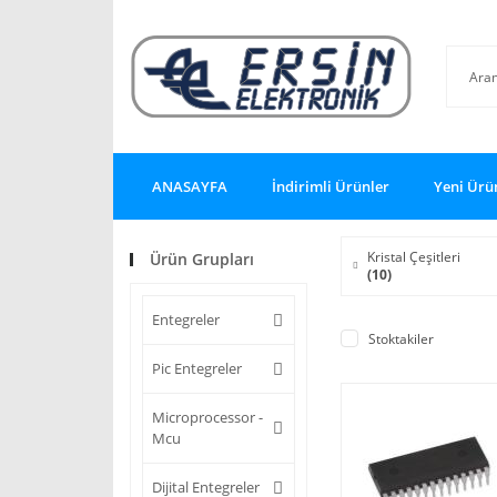
ANASAYFA
İndirimli Ürünler
Yeni Ürü
Kristal Çeşitleri
Ürün Grupları
(10)
Entegreler
Stoktakiler
Pic Entegreler
Microprocessor -
Mcu
Dijital Entegreler