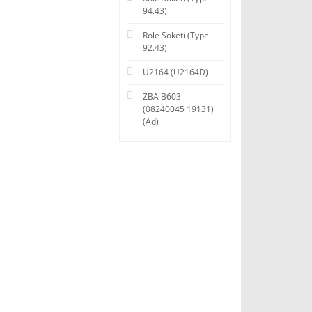
94.43)
Röle Soketi (Type
92.43)
U2164 (U2164D)
ZBA B603
(08240045 19131)
(Ad)