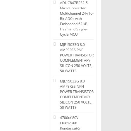
ADUC847BS32-5
MicroConverter
Multichannel 24-/16-
Bit ADCs with
Embedded 62 kB
Flash and Single-
Cycle MCU
MJE15033G 8.0
AMPERES PNP
POWER TRANSISTOR
COMPLEMENTARY
SILICON 250 VOLTS,
50 WATTS
MJE15032G 8.0
AMPERES NPN
POWER TRANSISTOR
COMPLEMENTARY
SILICON 250 VOLTS,
50 WATTS
4700uf 80V
Elektrolitik
Kondansatör