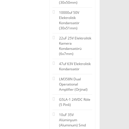
(30x50mm)
10000uf 50V
Elektrolitik
Kondansatör
(30x51mm)
22uF 25V Elektrolitik
Kamera
Kondansatörü
(6x7mm)
47uf 63V Elektrolitik
Kondansatör
LM358N Dual
Operational
Amplifier (Orjinal)
G5LA-1 24VDC Röle
(5 Pinli)
10uF 35V
Alüminyum
(Aluminum) Smd