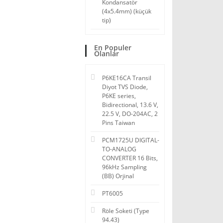
Kondansatör
(4x5.4mm) (küçük
tip)
En Populer
Olanlar
P6KE16CA Transil
Diyot TVS Diode,
P6KE series,
Bidirectional, 13.6 V,
22.5 V, DO-204AC, 2
Pins Taiwan
PCM1725U DIGITAL-
TO-ANALOG
CONVERTER 16 Bits,
96kHz Sampling
(BB) Orjinal
PT6005
Röle Soketi (Type
94.43)