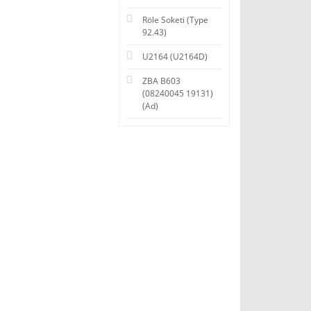
Röle Soketi (Type
92.43)
U2164 (U2164D)
ZBA B603
(08240045 19131)
(Ad)