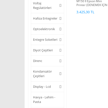
M150 II Epson Mini
Voltaj
Printer (DENEMEK İÇİN
Regülatörleri
AYAKLARI LEHİMLİDIR)
3.425,30 TL
GARANTİLİ
Hafıza Entegreler
Optoelektronik
Entegre Soketleri
Diyot Çeşitleri
Direnc
Kondansatör
Çeşitleri
Display - Lcd
Havya - Lehim -
Pasta