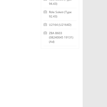
94.43)
Röle Soketi (Type
92.43)
U2164 (U2164D)
ZBA B603
(08240045 19131)
(Ad)