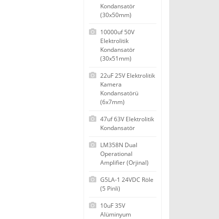
Kondansatör
(30x50mm)
10000uf 50V
Elektrolitik
Kondansatör
(30x51mm)
22uF 25V Elektrolitik
Kamera
Kondansatörü
(6x7mm)
47uf 63V Elektrolitik
Kondansatör
LM358N Dual
Operational
Amplifier (Orjinal)
G5LA-1 24VDC Röle
(5 Pinli)
10uF 35V
Alüminyum