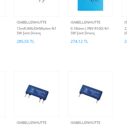
ISABELLENHUTTE
ISABELLENHUTTE
I
15mR (MİLİOHM)ohm %1
0.1Rohm ( PBV R100) %1
2
5W Şönt Direnç
5W Şönt Direnç
(
Ş
285,55 TL
274,12 TL
2
(
1
ISABELLENHUTTE
ISABELLENHUTTE