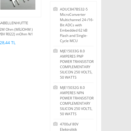
ADUC847BS32-5
MicroConverter
Multichannel 24-/16-
SABELLENHUTTE
Bit ADCs with
2M Ohm (MİLİOHM )
Embedded 62 kB
PBV R022) mOhm %1
Flash and Single-
önt Direnç 5W (G)
Cycle MCU
28,44 TL
uzunluk 21mm yükseklik
7mm)
MJE15033G 8.0
AMPERES PNP
POWER TRANSISTOR
COMPLEMENTARY
SILICON 250 VOLTS,
50 WATTS
MJE15032G 8.0
AMPERES NPN
POWER TRANSISTOR
COMPLEMENTARY
SILICON 250 VOLTS,
50 WATTS
4700uf 80V
Elektrolitik