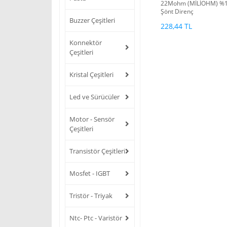
22Mohm (MİLİOHM) %
Şönt Direnç
Buzzer Çeşitleri
228,44 TL
Konnektör
Çeşitleri
Kristal Çeşitleri
Led ve Sürücüler
Motor - Sensör
Çeşitleri
Transistör Çeşitleri
Mosfet - IGBT
Tristör - Triyak
Ntc- Ptc - Varistör