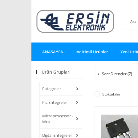
ANASAYFA
İndirimli Ürünler
Yeni Ürü
Ürün Grupları
Şönt Dirençler
(7)
Entegreler
Stoktakiler
Pic Entegreler
Microprocessor -
Mcu
Dijital Entegreler