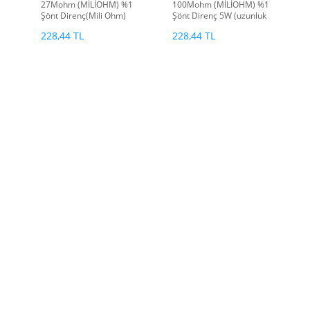
1
27Mohm (MİLİOHM) %1
100Mohm (MİLİOHM) %1
Şönt Direnç(Mili Ohm)
Şönt Direnç 5W (uzunluk
5W (uzunluk 31mm
211, yükseklik 14mm)
228,44 TL
228,44 TL
yükseklik 15mm)