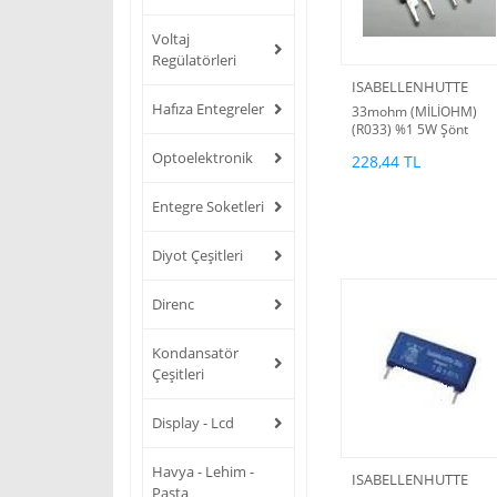
Voltaj
Regülatörleri
ISABELLENHUTTE
Hafıza Entegreler
33mohm (MİLİOHM)
(R033) %1 5W Şönt
Direnç
Optoelektronik
228,44 TL
Entegre Soketleri
Diyot Çeşitleri
Direnc
Kondansatör
Çeşitleri
Display - Lcd
Havya - Lehim -
ISABELLENHUTTE
Pasta