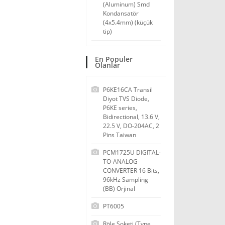
(Aluminum) Smd
Kondansatör
(4x5.4mm) (küçük
tip)
En Populer
Olanlar
P6KE16CA Transil
Diyot TVS Diode,
P6KE series,
Bidirectional, 13.6 V,
22.5 V, DO-204AC, 2
Pins Taiwan
PCM1725U DIGITAL-
TO-ANALOG
CONVERTER 16 Bits,
96kHz Sampling
(BB) Orjinal
PT6005
Röle Soketi (Type