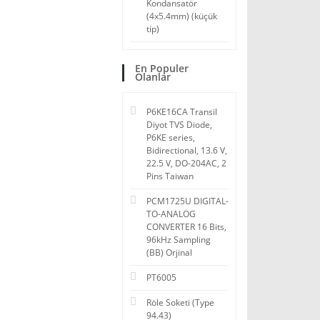
Kondansatör
(4x5.4mm) (küçük
tip)
En Populer
Olanlar
P6KE16CA Transil
Diyot TVS Diode,
P6KE series,
Bidirectional, 13.6 V,
22.5 V, DO-204AC, 2
Pins Taiwan
PCM1725U DIGITAL-
TO-ANALOG
CONVERTER 16 Bits,
96kHz Sampling
(BB) Orjinal
PT6005
Röle Soketi (Type
94.43)