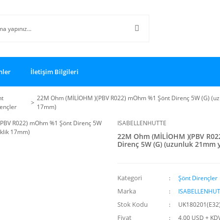
nler
İletişim Bilgileri
nt
22M Ohm (MİLİOHM )(PBV R022) mOhm %1 Şönt Direnç 5W (G) (uz
ençler
17mm)
ISABELLENHUTTE
22M Ohm (MİLİOHM )(PBV R02
Direnç 5W (G) (uzunluk 21mm 
Kategori
Şönt Dirençler
Marka
ISABELLENHU
Stok Kodu
UK180201(E32
Fiyat
4,00 USD + KD