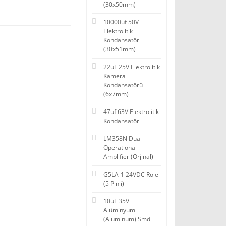
(30x50mm)
10000uf 50V
Elektrolitik
Kondansatör
(30x51mm)
22uF 25V Elektrolitik
Kamera
Kondansatörü
(6x7mm)
47uf 63V Elektrolitik
Kondansatör
LM358N Dual
Operational
Amplifier (Orjinal)
G5LA-1 24VDC Röle
(5 Pinli)
10uF 35V
Alüminyum
(Aluminum) Smd