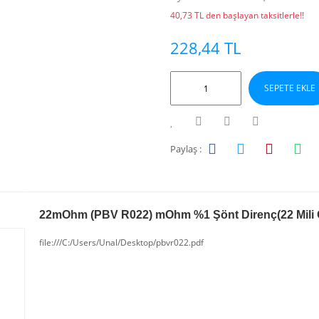
40,73 TL den başlayan taksitlerle!!
228,44 TL
SEPETE EKLE
Paylaş :
22mOhm (PBV R022) mOhm %1 Şönt Direnç(22 Mili 
file:///C:/Users/Unal/Desktop/pbvr022.pdf