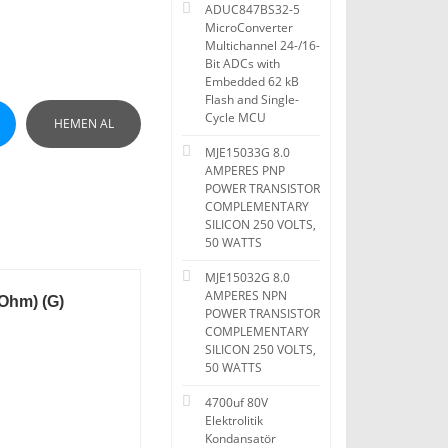
ADUC847BS32-5
MicroConverter
Multichannel 24-/16-
Bit ADCs with
Embedded 62 kB
Flash and Single-
Cycle MCU
HEMEN AL
MJE15033G 8.0
AMPERES PNP
POWER TRANSISTOR
COMPLEMENTARY
SILICON 250 VOLTS,
50 WATTS
MJE15032G 8.0
AMPERES NPN
Ohm) (G)
POWER TRANSISTOR
COMPLEMENTARY
SILICON 250 VOLTS,
50 WATTS
4700uf 80V
Elektrolitik
Kondansatör