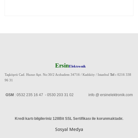
Ersin
Elektronik
Taşköprü Cad. Huzur Apt. No:30/2 Acıbadem 34716 / Kadıköy / Istanbul
Tel :
0216 338
96 31
GSM
: 0532 235 16 47 - 0530 203 31 02 info @ ersinelektronik.com
Kredi kartı bilgileriniz 128Bit SSL Sertifikası ile korunmaktadır
.
Sosyal Medya