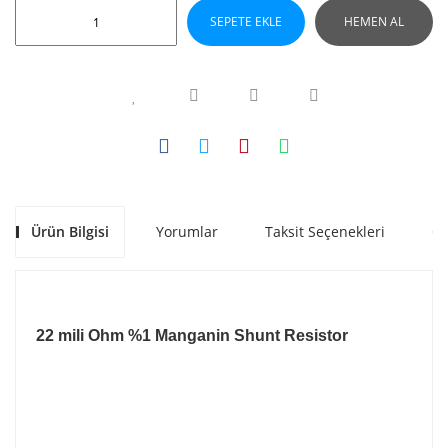
SEPETE EKLE
HEMEN AL
Ürün Bilgisi
Yorumlar
Taksit Seçenekleri
Ön
22 mili Ohm %1 Manganin Shunt Resistor