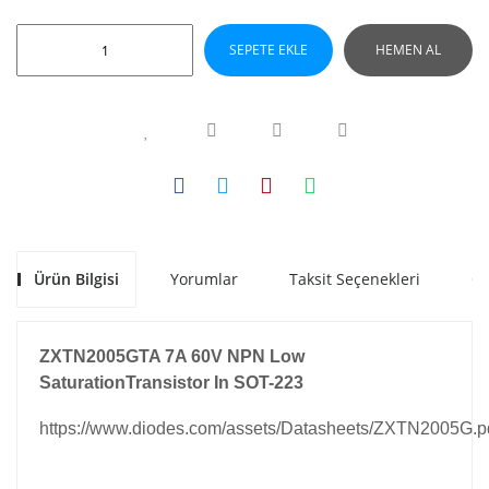
SEPETE EKLE
HEMEN AL
Ürün Bilgisi
Yorumlar
Taksit Seçenekleri
Ön
ZXTN2005GTA 7A 60V NPN Low
SaturationTransistor In SOT-223
https://www.diodes.com/assets/Datasheets/ZXTN2005G.p