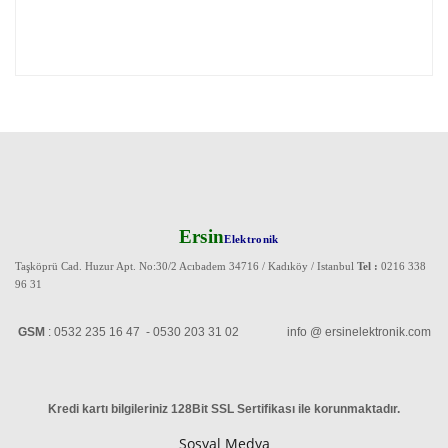
Ersin
Elektronik
Taşköprü Cad. Huzur Apt. No:30/2 Acıbadem 34716 / Kadıköy / Istanbul
Tel :
0216 338
96 31
GSM
: 0532 235 16 47 - 0530 203 31 02 info @ ersinelektronik.com
Kredi kartı bilgileriniz 128Bit SSL Sertifikası ile korunmaktadır
.
Sosyal Medya