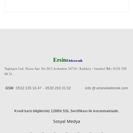
Ersin
Elektronik
Taşköprü Cad. Huzur Apt. No:30/2 Acıbadem 34716 / Kadıköy / Istanbul
Tel :
0216 338
96 31
GSM
: 0532 235 16 47 - 0530 203 31 02 info @ ersinelektronik.com
Kredi kartı bilgileriniz 128Bit SSL Sertifikası ile korunmaktadır
.
Sosyal Medya