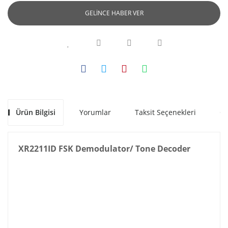
GELİNCE HABER VER
Ürün Bilgisi
Yorumlar
Taksit Seçenekleri
Ön
XR2211ID FSK Demodulator/ Tone Decoder