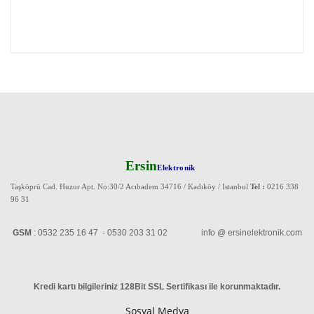
Ersin
Elektronik
Taşköprü Cad. Huzur Apt. No:30/2 Acıbadem 34716 / Kadıköy / Istanbul
Tel :
0216 338
96 31
GSM
: 0532 235 16 47 - 0530 203 31 02 info @ ersinelektronik.com
Kredi kartı bilgileriniz 128Bit SSL Sertifikası ile korunmaktadır
.
Sosyal Medya