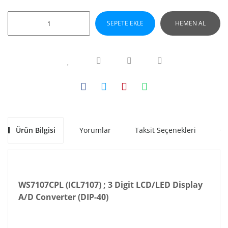
SEPETE EKLE
HEMEN AL
Ürün Bilgisi
Yorumlar
Taksit Seçenekleri
Ön
WS7107CPL (ICL7107) ; 3 Digit LCD/LED Display
A/D Converter (DIP-40)