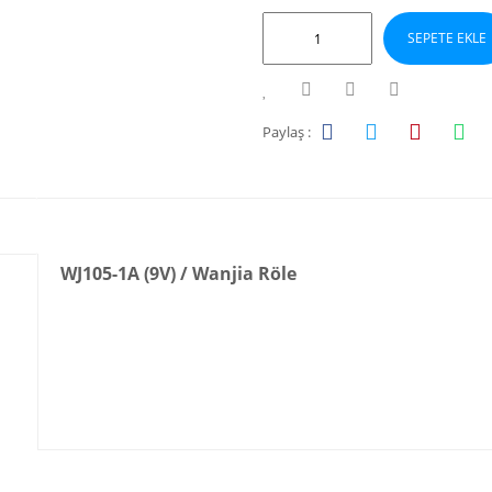
SEPETE EKLE
Paylaş :
WJ105-1A (9V) / Wanjia Röle