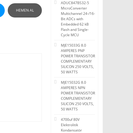
ADUC847BS32-5
MicroConverter
HEMEN AL
Multichannel 24-/16-
Bit ADCs with
Embedded 62 kB
Flash and Single-
Cycle MCU
MJE15033G 8.0
AMPERES PNP
POWER TRANSISTOR
COMPLEMENTARY
SILICON 250 VOLTS,
50 WATTS
MJE15032G 8.0
AMPERES NPN
POWER TRANSISTOR
COMPLEMENTARY
SILICON 250 VOLTS,
50 WATTS
4700uf 80V
Elektrolitik
Kondansatör