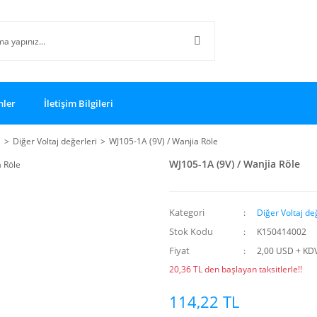
nler
İletişim Bilgileri
i
Diğer Voltaj değerleri
WJ105-1A (9V) / Wanjia Röle
WJ105-1A (9V) / Wanjia Röle
Kategori
Diğer Voltaj de
Stok Kodu
K150414002
Fiyat
2,00 USD + KD
20,36 TL den başlayan taksitlerle!!
114,22 TL