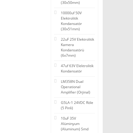
(30x50mm)
10000uf 50V
Elektrolitik
Kondansatör
(30x51mm)
22uF 25V Elektrolitik
Kamera
Kondansatörü
(6x7mm)
47uf 63V Elektrolitik
Kondansatör
LM358N Dual
Operational
Amplifier (Orjinal)
G5LA-1 24VDC Röle
(5 Pinli)
10uF 35V
Alüminyum
(Aluminum) Smd