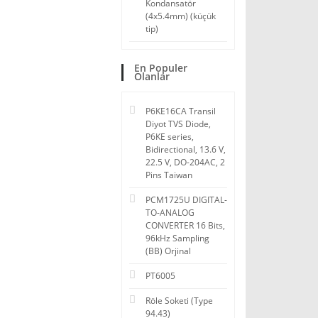
Kondansatör
(4x5.4mm) (küçük
tip)
En Populer
Olanlar
P6KE16CA Transil
Diyot TVS Diode,
P6KE series,
Bidirectional, 13.6 V,
22.5 V, DO-204AC, 2
Pins Taiwan
PCM1725U DIGITAL-
TO-ANALOG
CONVERTER 16 Bits,
96kHz Sampling
(BB) Orjinal
PT6005
Röle Soketi (Type
94.43)