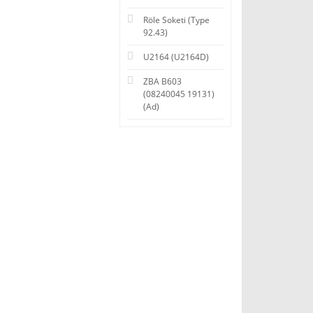
Röle Soketi (Type
92.43)
U2164 (U2164D)
ZBA B603
(08240045 19131)
(Ad)