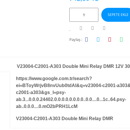
SEPETE EKLE
Paylaş :
V23004-C2001-A303 Double Mini Relay DMR 12V 3
https://www.google.com.tr/search?
ei=BToyWrjvB8nvUub0tdAI&q=v23004-c2001-a303
c2001-a303&gs_l=psy-
ab.3...0.0.0.24402.0.0.0.0.0.0.0.0..0.0....0...1c..64.psy-
ab..0.0.0....0.mO2bPRH1LcM
V23004-C2001-A303 Double Mini Relay DMR