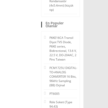
Kondansatör
(4x5.4mm) (küçük
tip)
En Populer
Olanlar
P6KE16CA Transil
Diyot TVS Diode,
P6KE series,
Bidirectional, 13.6 V,
22.5 V, DO-204AC, 2
Pins Taiwan
PCM1725U DIGITAL-
TO-ANALOG
CONVERTER 16 Bits,
96kHz Sampling
(BB) Orjinal
PT6005
Röle Soketi (Type
94.43)