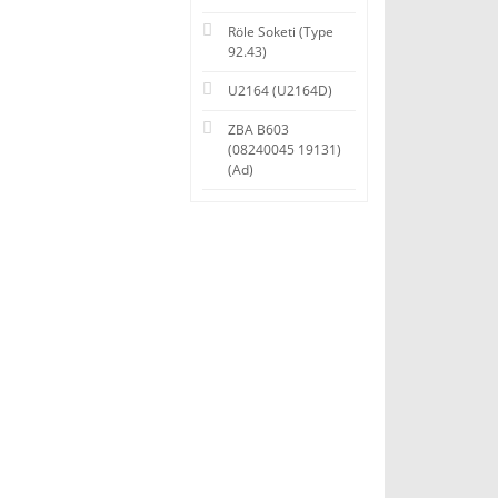
Röle Soketi (Type
92.43)
U2164 (U2164D)
ZBA B603
(08240045 19131)
(Ad)