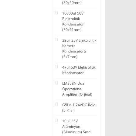
(30x50mm)
10000uf 50V
Elektrolitik
Kondansatör
(30x51mm)
22uF 25V Elektrolitik
Kamera
Kondansatörü
(6x7mm)
47uf 63V Elektrolitik
Kondansatör
LM358N Dual
Operational
Amplifier (Orjinal)
G5LA-1 24VDC Röle
(5 Pinli)
10uF 35V
Alüminyum
(Aluminum) Smd