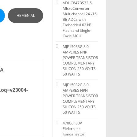
ADUC847BS32-5
MicroConverter
Multichannel 24-/16-
HEMEN AL
Bit ADCs with
Embedded 62 kB
Flash and Single-
Cycle MCU
MJE15033G 8.0
AMPERES PNP
POWER TRANSISTOR
COMPLEMENTARY
SILICON 250 VOLTS,
0A
50 WATTS
MJE15032G 8.0
&oq=v23004-
AMPERES NPN
POWER TRANSISTOR
COMPLEMENTARY
SILICON 250 VOLTS,
50 WATTS
4700uf 80V
Elektrolitik
Kondansatör