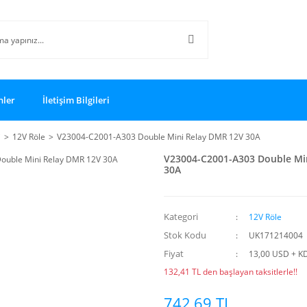
nler
İletişim Bilgileri
i
12V Röle
V23004-C2001-A303 Double Mini Relay DMR 12V 30A
V23004-C2001-A303 Double Mi
30A
Kategori
12V Röle
Stok Kodu
UK171214004
Fiyat
13,00 USD + K
132,41 TL den başlayan taksitlerle!!
742,69 TL