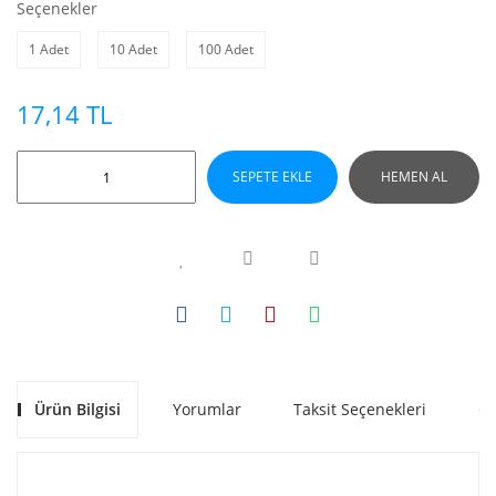
Seçenekler
1 Adet
10 Adet
100 Adet
17,14 TL
SEPETE EKLE
HEMEN AL
Ürün Bilgisi
Yorumlar
Taksit Seçenekleri
Ön