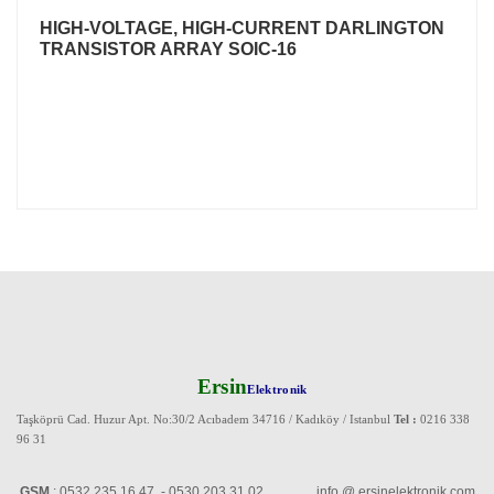
HIGH-VOLTAGE, HIGH-CURRENT DARLINGTON
TRANSISTOR ARRAY SOIC-16
Ersin
Elektronik
Taşköprü Cad. Huzur Apt. No:30/2 Acıbadem 34716 / Kadıköy / Istanbul
Tel :
0216 338
96 31
GSM
: 0532 235 16 47 - 0530 203 31 02 info @ ersinelektronik.com