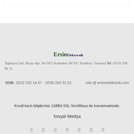
Ersin
Elektronik
Taşköprü Cad. Huzur Apt. No:30/2 Acıbadem 34716 / Kadıköy / Istanbul
Tel :
0216 338
96 31
GSM
: 0532 235 16 47 - 0530 203 31 02 info @ ersinelektronik.com
Kredi kartı bilgileriniz 128Bit SSL Sertifikası ile korunmaktadır
.
Sosyal Medya