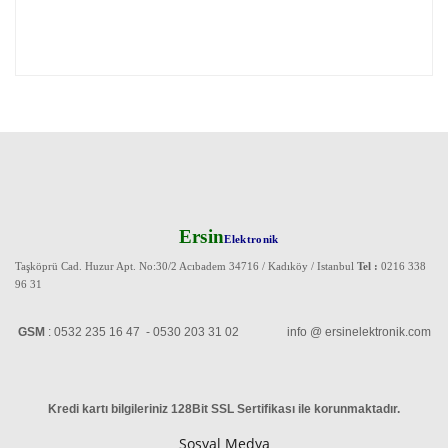
Ersin
Elektronik
Taşköprü Cad. Huzur Apt. No:30/2 Acıbadem 34716 / Kadıköy / Istanbul
Tel :
0216 338
96 31
GSM
: 0532 235 16 47 - 0530 203 31 02 info @ ersinelektronik.com
Kredi kartı bilgileriniz 128Bit SSL Sertifikası ile korunmaktadır
.
Sosyal Medya