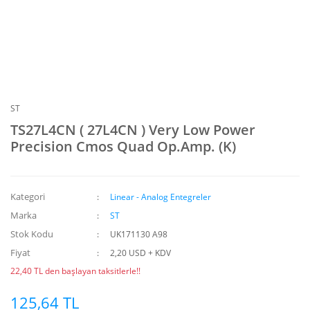
ST
TS27L4CN ( 27L4CN ) Very Low Power
Precision Cmos Quad Op.Amp. (K)
Kategori
Linear - Analog Entegreler
Marka
ST
Stok Kodu
UK171130 A98
Fiyat
2,20 USD + KDV
22,40 TL den başlayan taksitlerle!!
125,64 TL