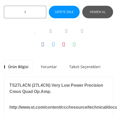
SEPETE EKLE
HEMEN AL
Ürün Bilgisi
Yorumlar
Taksit Seçenekleri
Ön
TS27L4CN (27L4CN) Very Low Power Precision
Cmos Quad Op.Amp.
http://www.st.com/content/ccc/resource/technical/doc