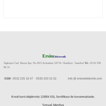
Ersin
Elektronik
Taşköprü Cad. Huzur Apt. No:30/2 Acıbadem 34716 / Kadıköy / Istanbul
Tel :
0216 338
96 31
GSM
: 0532 235 16 47 - 0530 203 31 02 info @ ersinelektronik.com
Kredi kartı bilgileriniz 128Bit SSL Sertifikası ile korunmaktadır
.
Sosyal Medya