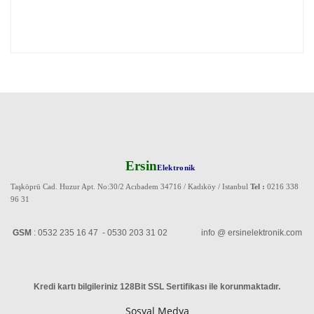
Ersin
Elektronik
Taşköprü Cad. Huzur Apt. No:30/2 Acıbadem 34716 / Kadıköy / Istanbul
Tel :
0216 338
96 31
GSM
: 0532 235 16 47 - 0530 203 31 02 info @ ersinelektronik.com
Kredi kartı bilgileriniz 128Bit SSL Sertifikası ile korunmaktadır
.
Sosyal Medya